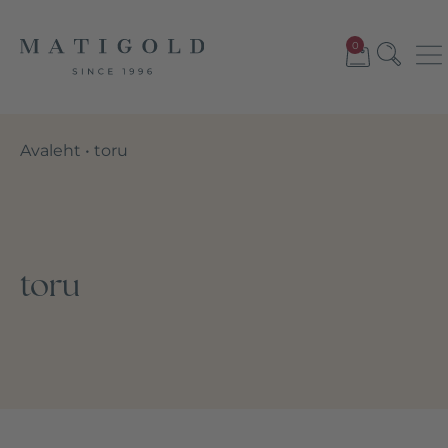
0
Avaleht
•
toru
toru