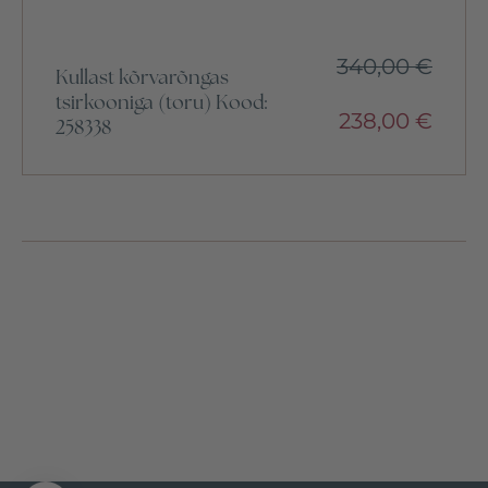
340,00
€
Kullast kõrvarõngas
tsirkooniga (toru) Kood:
238,00
€
258338