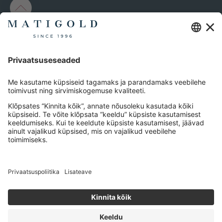
MATIGOLD
Esinduskauplus
Meist
T1 Kaubanduskeskus
Kontakt
Peterburi tee 2, 11415
Tellimustingimused
Tallinn, Estonia
Kauba tagastamine
+372 656 6516
Privaatsuspoliitika
info@matigold.com
Järelmaks
E-P: 10:00 – 20:00
Copyright © 2024 MATIGOLD – Mati Kullaäri
•
PC &
Program OÜ
•
Reg. nr. 10077742
•
KMKR nr.
EE100304774